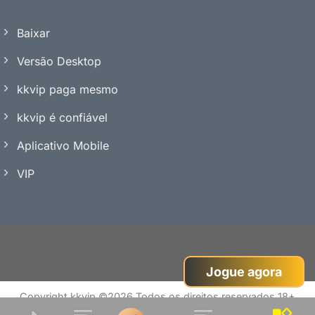
Baixar
Versão Desktop
kkvip paga mesmo
kkvip é confiável
Aplicativo Mobile
VIP
Jogue agora
Copyright kkvip ©2026 Todos os direitos reservados 18+
ver:2.8.9(3X)