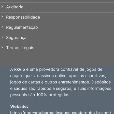
Auditoria
Responsabilidade
Regulamentação
Segurança
Termos Legais
A
kkvip
é uma provedora confiável de jogos de
caça-níqueis, cassinos online, apostas esportivas,
jogos de cartas e outros entretenimentos. Depósitos
e saques são rápidos e seguros, e suas informações
pessoais são 100% protegidas.
Website:
https://podesroubarmetinsqueeunaoteroubo.br.com/