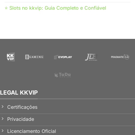
⭐ Slots no kkvip: Guia Completo e Confiável
LEGAL KKVIP
Certificações
Privacidade
Licenciamento Oficial