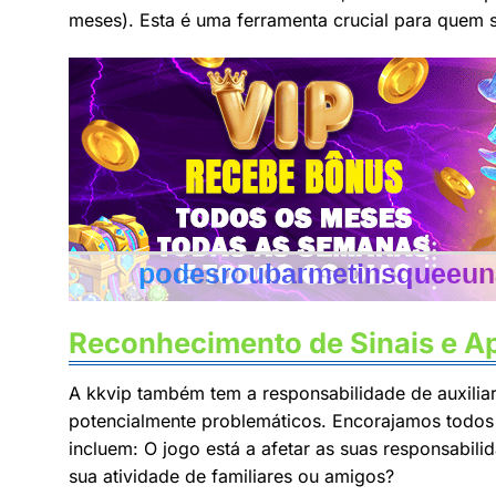
meses). Esta é uma ferramenta crucial para quem 
Reconhecimento de Sinais e A
A kkvip também tem a responsabilidade de auxiliar
potencialmente problemáticos. Encorajamos todos 
incluem: O jogo está a afetar as suas responsabil
sua atividade de familiares ou amigos?