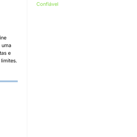
Confiável
ine
s uma
tas e
limites.