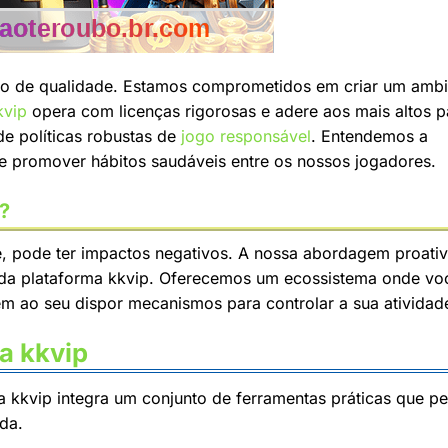
nto de qualidade. Estamos comprometidos em criar um ambi
kvip
opera com licenças rigorosas e adere aos mais altos 
e políticas robustas de
jogo responsável
. Entendemos a
e promover hábitos saudáveis entre os nossos jogadores.
?
, pode ter impactos negativos. A nossa abordagem proativ
es da plataforma kkvip. Oferecemos um ecossistema onde vo
em ao seu dispor mecanismos para controlar a sua atividad
a kkvip
 kkvip integra um conjunto de ferramentas práticas que p
ada.