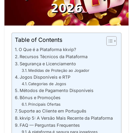
Table of Contents
O Que é a Plataforma kkvip?
Recursos Técnicos da Plataforma
Segurança e Licenciamento
Medidas de Proteção ao Jogador
Jogos Disponíveis e RTP
Categorias de Jogos
Métodos de Pagamento Disponíveis
Bônus e Promoções
Principais Ofertas
Suporte ao Cliente em Português
kkvip 5: A Versão Mais Recente da Plataforma
FAQ — Perguntas Frequentes
A plataforma é segura para jogadores