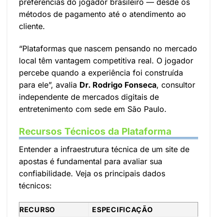
preferências do jogador brasileiro — desde os
métodos de pagamento até o atendimento ao
cliente.
“Plataformas que nascem pensando no mercado
local têm vantagem competitiva real. O jogador
percebe quando a experiência foi construída
para ele”, avalia
Dr. Rodrigo Fonseca
, consultor
independente de mercados digitais de
entretenimento com sede em São Paulo.
Recursos Técnicos da Plataforma
Entender a infraestrutura técnica de um site de
apostas é fundamental para avaliar sua
confiabilidade. Veja os principais dados
técnicos:
RECURSO
ESPECIFICAÇÃO