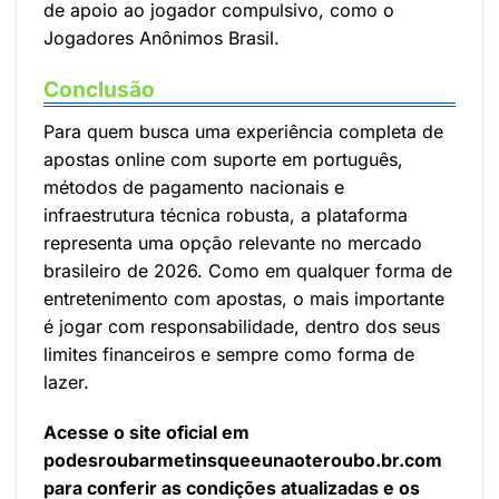
de apoio ao jogador compulsivo, como o
Jogadores Anônimos Brasil.
Conclusão
Para quem busca uma experiência completa de
apostas online com suporte em português,
métodos de pagamento nacionais e
infraestrutura técnica robusta, a plataforma
representa uma opção relevante no mercado
brasileiro de 2026. Como em qualquer forma de
entretenimento com apostas, o mais importante
é jogar com responsabilidade, dentro dos seus
limites financeiros e sempre como forma de
lazer.
Acesse o site oficial em
podesroubarmetinsqueeunaoteroubo.br.com
para conferir as condições atualizadas e os