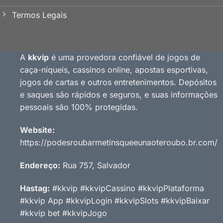
Termos Legais
A
kkvip
é uma provedora confiável de jogos de
caça-níqueis, cassinos online, apostas esportivas,
jogos de cartas e outros entretenimentos. Depósitos
e saques são rápidos e seguros, e suas informações
pessoais são 100% protegidas.
Website:
https://podesroubarmetinsqueeunaoteroubo.br.com/
Endereço:
Rua 757, Salvador
Hastag:
#kkvip #kkvipCassino #kkvipPlataforma
#kkvip App #kkvipLogin #kkvipSlots #kkvipBaixar
#kkvip bet #kkvipJogo