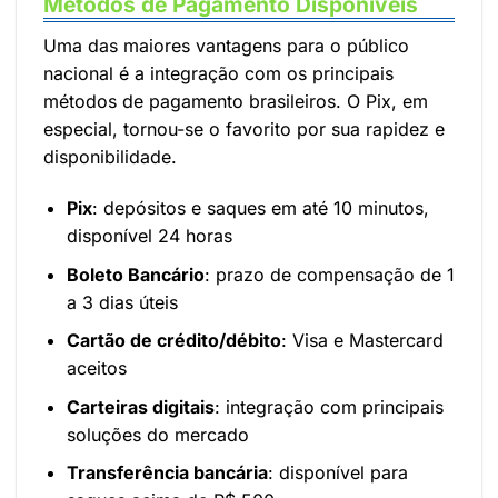
Métodos de Pagamento Disponíveis
Uma das maiores vantagens para o público
nacional é a integração com os principais
métodos de pagamento brasileiros. O Pix, em
especial, tornou-se o favorito por sua rapidez e
disponibilidade.
Pix
: depósitos e saques em até 10 minutos,
disponível 24 horas
Boleto Bancário
: prazo de compensação de 1
a 3 dias úteis
Cartão de crédito/débito
: Visa e Mastercard
aceitos
Carteiras digitais
: integração com principais
soluções do mercado
Transferência bancária
: disponível para