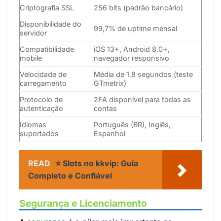
Criptografia SSL
256 bits (padrão bancário)
Disponibilidade do
99,7% de uptime mensal
servidor
Compatibilidade
iOS 13+, Android 8.0+,
mobile
navegador responsivo
Velocidade de
Média de 1,8 segundos (teste
carregamento
GTmetrix)
Protocolo de
2FA disponível para todas as
autenticação
contas
Idiomas
Português (BR), Inglês,
suportados
Espanhol
READ
⭐ Slots no kkvip: Guia
Completo e Confiável
Segurança e Licenciamento