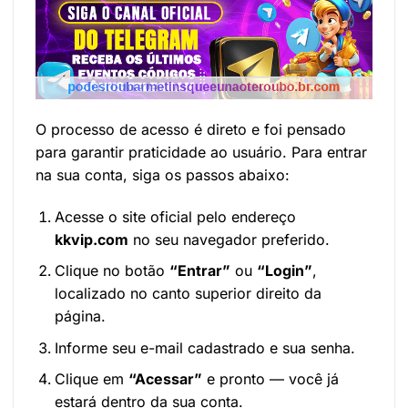
O processo de acesso é direto e foi pensado
para garantir praticidade ao usuário. Para entrar
na sua conta, siga os passos abaixo:
Acesse o site oficial pelo endereço
kkvip.com
no seu navegador preferido.
Clique no botão
“Entrar”
ou
“Login”
,
localizado no canto superior direito da
página.
Informe seu e-mail cadastrado e sua senha.
Clique em
“Acessar”
e pronto — você já
estará dentro da sua conta.