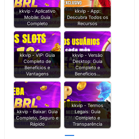
kkvip - Aplicativo
kkvip - App:
Mobile: Guia
Descubra Todos os
Completo
Recursos
kkvip - VIP: Guia
kkvip - Versão
Completo de
Desktop: Guia
Benefícios e
Completo e
Vantagens
Benefícios…
kkvip - Termos
kkvip - Baixar: Guia
Legais: Guia
Completo, Seguro e
Completo e
Rápido
Transparência