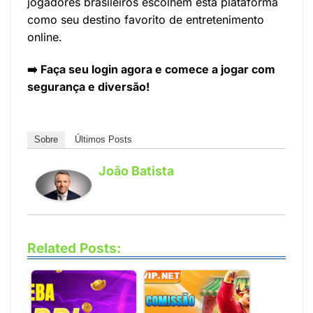
jogadores brasileiros escolhem esta plataforma
como seu destino favorito de entretenimento
online.
➡️ Faça seu login agora e comece a jogar com
segurança e diversão!
Sobre
Últimos Posts
João Batista
Related Posts: