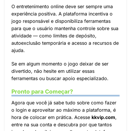
O entretenimento online deve ser sempre uma
experiência positiva. A plataforma incentiva o
jogo responsável e disponibiliza ferramentas
para que o usuário mantenha controle sobre sua
atividade — como limites de depósito,
autoexclusão temporária e acesso a recursos de
ajuda.
Se em algum momento o jogo deixar de ser
divertido, não hesite em utilizar essas
ferramentas ou buscar apoio especializado.
Pronto para Começar?
Agora que você já sabe tudo sobre como fazer
o login e aproveitar ao máximo a plataforma, é
hora de colocar em prática. Acesse
kkvip.com
,
entre na sua conta e descubra por que tantos