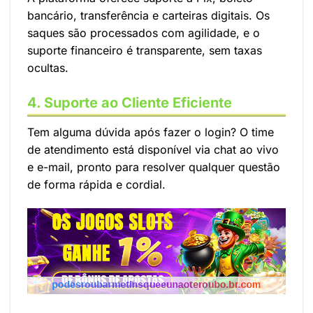
bancário, transferência e carteiras digitais. Os
saques são processados com agilidade, e o
suporte financeiro é transparente, sem taxas
ocultas.
4. Suporte ao Cliente Eficiente
Tem alguma dúvida após fazer o login? O time
de atendimento está disponível via chat ao vivo
e e-mail, pronto para resolver qualquer questão
de forma rápida e cordial.