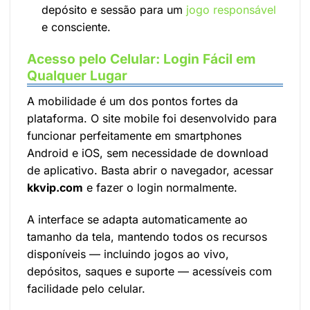
depósito e sessão para um
jogo responsável
e consciente.
Acesso pelo Celular: Login Fácil em
Qualquer Lugar
A mobilidade é um dos pontos fortes da
plataforma. O site mobile foi desenvolvido para
funcionar perfeitamente em smartphones
Android e iOS, sem necessidade de download
de aplicativo. Basta abrir o navegador, acessar
kkvip.com
e fazer o login normalmente.
A interface se adapta automaticamente ao
tamanho da tela, mantendo todos os recursos
disponíveis — incluindo jogos ao vivo,
depósitos, saques e suporte — acessíveis com
facilidade pelo celular.