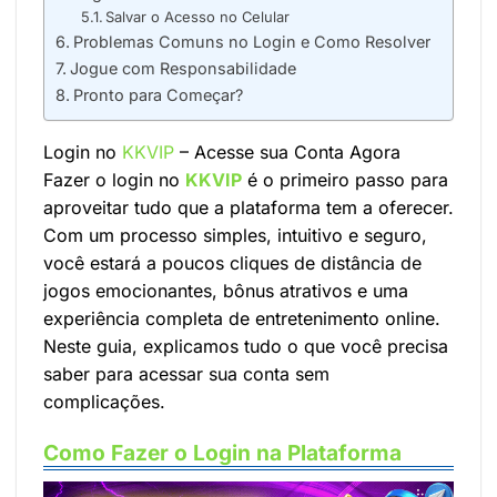
Salvar o Acesso no Celular
Problemas Comuns no Login e Como Resolver
Jogue com Responsabilidade
Pronto para Começar?
Login no
KKVIP
– Acesse sua Conta Agora
Fazer o login no
KKVIP
é o primeiro passo para
aproveitar tudo que a plataforma tem a oferecer.
Com um processo simples, intuitivo e seguro,
você estará a poucos cliques de distância de
jogos emocionantes, bônus atrativos e uma
experiência completa de entretenimento online.
Neste guia, explicamos tudo o que você precisa
saber para acessar sua conta sem
complicações.
Como Fazer o Login na Plataforma