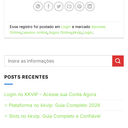
Esse registro foi postado em
Login
e marcado
Apostas
Online
,
cassino online
,
Jogos Online
,
kkvip
,
Login
.
POSTS RECENTES
Login no KKVIP – Acesse sua Conta Agora
⭐ Plataforma no kkvip: Guia Completo 2026
⭐ Slots no kkvip: Guia Completo e Confiável