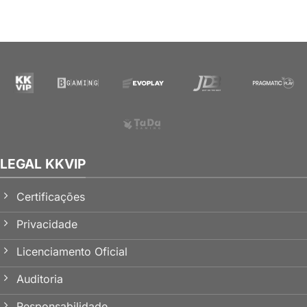
LEGAL KKVIP
Certificações
Privacidade
Licenciamento Oficial
Auditoria
Responsabilidade