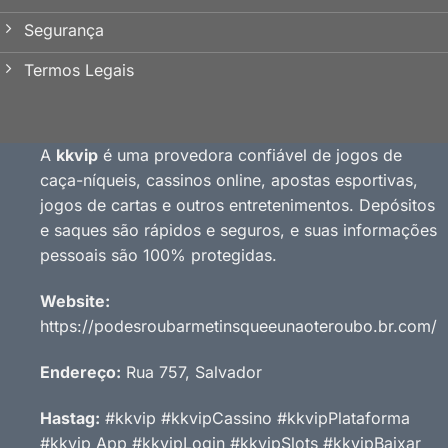
Segurança
Termos Legais
A
kkvip
é uma provedora confiável de jogos de
caça-níqueis, cassinos online, apostas esportivas,
jogos de cartas e outros entretenimentos. Depósitos
e saques são rápidos e seguros, e suas informações
pessoais são 100% protegidas.
Website:
https://podesroubarmetinsqueeunaoteroubo.br.com/
Endereço:
Rua 757, Salvador
Hastag:
#kkvip #kkvipCassino #kkvipPlataforma
#kkvip App #kkvipLogin #kkvipSlots #kkvipBaixar