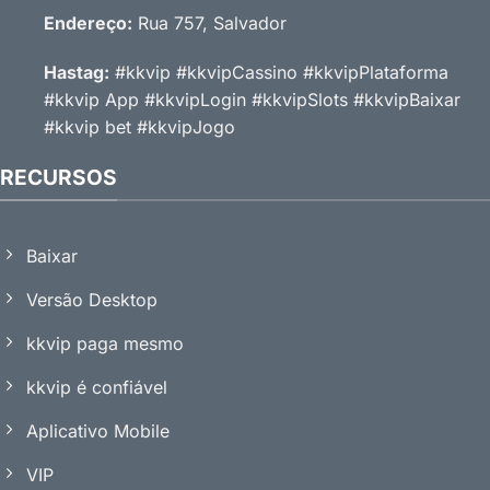
Endereço:
Rua 757, Salvador
Hastag:
#kkvip #kkvipCassino #kkvipPlataforma
#kkvip App #kkvipLogin #kkvipSlots #kkvipBaixar
#kkvip bet #kkvipJogo
RECURSOS
Baixar
Versão Desktop
kkvip paga mesmo
kkvip é confiável
Aplicativo Mobile
VIP