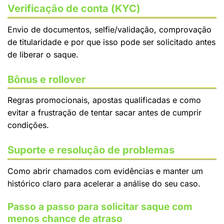
Verificação de conta (KYC)
Envio de documentos, selfie/validação, comprovação
de titularidade e por que isso pode ser solicitado antes
de liberar o saque.
Bônus e rollover
Regras promocionais, apostas qualificadas e como
evitar a frustração de tentar sacar antes de cumprir
condições.
Suporte e resolução de problemas
Como abrir chamados com evidências e manter um
histórico claro para acelerar a análise do seu caso.
Passo a passo para solicitar saque com
menos chance de atraso