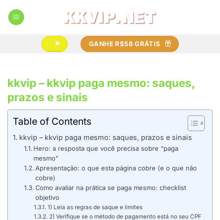
Skip
to
content
GANHE R$58 GRÁTIS
kkvip – kkvip paga mesmo: saques,
prazos e sinais
Table of Contents
kkvip – kkvip paga mesmo: saques, prazos e sinais
Hero: a resposta que você precisa sobre “paga
mesmo”
Apresentação: o que esta página cobre (e o que não
cobre)
Como avaliar na prática se paga mesmo: checklist
objetivo
1) Leia as regras de saque e limites
2) Verifique se o método de pagamento está no seu CPF