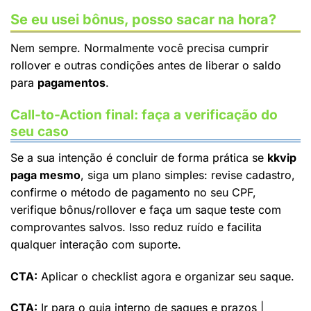
Se eu usei bônus, posso sacar na hora?
Nem sempre. Normalmente você precisa cumprir
rollover e outras condições antes de liberar o saldo
para
pagamentos
.
Call-to-Action final: faça a verificação do
seu caso
Se a sua intenção é concluir de forma prática se
kkvip
paga mesmo
, siga um plano simples: revise cadastro,
confirme o método de pagamento no seu CPF,
verifique bônus/rollover e faça um saque teste com
comprovantes salvos. Isso reduz ruído e facilita
qualquer interação com suporte.
CTA:
Aplicar o checklist agora e organizar seu saque.
CTA:
Ir para o guia interno de saques e prazos |