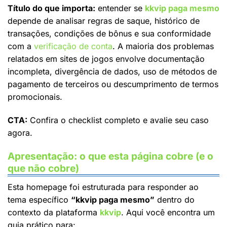
Título do que importa:
entender se
kkvip paga mesmo
depende de analisar regras de saque, histórico de
transações, condições de bônus e sua conformidade
com a
verificação de conta
. A maioria dos problemas
relatados em sites de jogos envolve documentação
incompleta, divergência de dados, uso de métodos de
pagamento de terceiros ou descumprimento de termos
promocionais.
CTA:
Confira o checklist completo e avalie seu caso
agora.
Apresentação: o que esta página cobre (e o
que não cobre)
Esta homepage foi estruturada para responder ao
tema específico
“kkvip paga mesmo”
dentro do
contexto da plataforma
kkvip
. Aqui você encontra um
guia prático para: