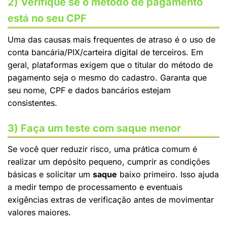
2) Verifique se o método de pagamento
está no seu CPF
Uma das causas mais frequentes de atraso é o uso de
conta bancária/PIX/carteira digital de terceiros. Em
geral, plataformas exigem que o titular do método de
pagamento seja o mesmo do cadastro. Garanta que
seu nome, CPF e dados bancários estejam
consistentes.
3) Faça um teste com saque menor
Se você quer reduzir risco, uma prática comum é
realizar um depósito pequeno, cumprir as condições
básicas e solicitar um
saque
baixo primeiro. Isso ajuda
a medir tempo de processamento e eventuais
exigências extras de verificação antes de movimentar
valores maiores.