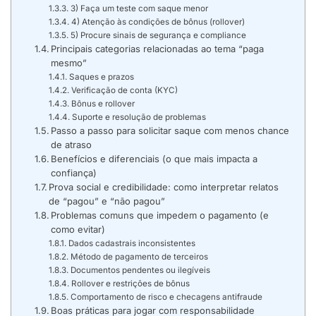
3) Faça um teste com saque menor
4) Atenção às condições de bônus (rollover)
5) Procure sinais de segurança e compliance
Principais categorias relacionadas ao tema “paga
mesmo”
Saques e prazos
Verificação de conta (KYC)
Bônus e rollover
Suporte e resolução de problemas
Passo a passo para solicitar saque com menos chance
de atraso
Benefícios e diferenciais (o que mais impacta a
confiança)
Prova social e credibilidade: como interpretar relatos
de “pagou” e “não pagou”
Problemas comuns que impedem o pagamento (e
como evitar)
Dados cadastrais inconsistentes
Método de pagamento de terceiros
Documentos pendentes ou ilegíveis
Rollover e restrições de bônus
Comportamento de risco e checagens antifraude
Boas práticas para jogar com responsabilidade