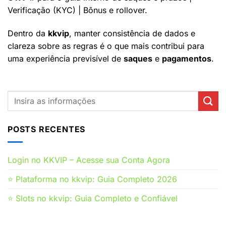
Verificação (KYC) | Bônus e rollover.
Dentro da
kkvip
, manter consistência de dados e
clareza sobre as regras é o que mais contribui para
uma experiência previsível de
saques
e
pagamentos
.
POSTS RECENTES
Login no KKVIP – Acesse sua Conta Agora
⭐ Plataforma no kkvip: Guia Completo 2026
⭐ Slots no kkvip: Guia Completo e Confiável