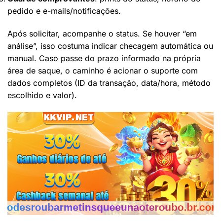
pedido e e-mails/notificações.
Após solicitar, acompanhe o status. Se houver “em
análise”, isso costuma indicar checagem automática ou
manual. Caso passe do prazo informado na própria
área de saque, o caminho é acionar o suporte com
dados completos (ID da transação, data/hora, método
escolhido e valor).