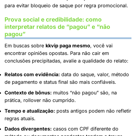
para evitar bloqueio de saque por regra promocional.
Prova social e credibilidade: como
interpretar relatos de “pagou” e “não
pagou”
Em buscas sobre
kkvip paga mesmo
, você vai
encontrar opiniões opostas. Para não cair em
conclusões precipitadas, avalie a qualidade do relato:
Relatos com evidência:
data do saque, valor, método
de pagamento e status final são mais confiáveis.
Contexto de bônus:
muitos “não pagou” são, na
prática, rollover não cumprido.
Tempo e atualização:
posts antigos podem não refletir
regras atuais.
Dados divergentes:
casos com CPF diferente do