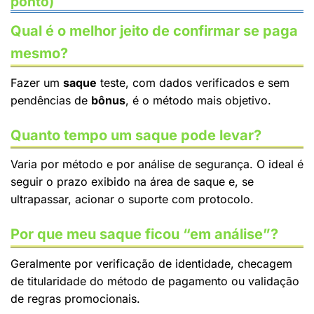
ponto)
Qual é o melhor jeito de confirmar se paga
mesmo?
Fazer um
saque
teste, com dados verificados e sem
pendências de
bônus
, é o método mais objetivo.
Quanto tempo um saque pode levar?
Varia por método e por análise de segurança. O ideal é
seguir o prazo exibido na área de saque e, se
ultrapassar, acionar o suporte com protocolo.
Por que meu saque ficou “em análise”?
Geralmente por verificação de identidade, checagem
de titularidade do método de pagamento ou validação
de regras promocionais.