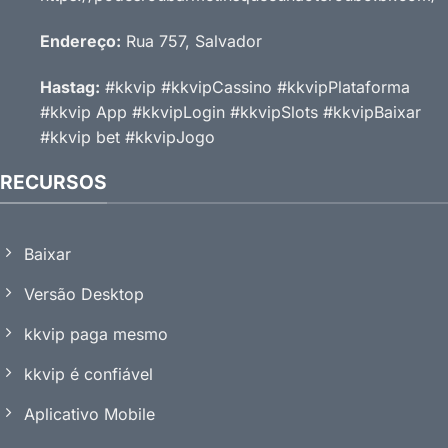
Endereço:
Rua 757, Salvador
Hastag:
#kkvip #kkvipCassino #kkvipPlataforma
#kkvip App #kkvipLogin #kkvipSlots #kkvipBaixar
#kkvip bet #kkvipJogo
RECURSOS
Baixar
Versão Desktop
kkvip paga mesmo
kkvip é confiável
Aplicativo Mobile