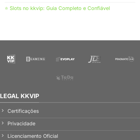
⭐ Slots no kkvip: Guia Completo e Confiável
LEGAL KKVIP
Certificações
Privacidade
Licenciamento Oficial