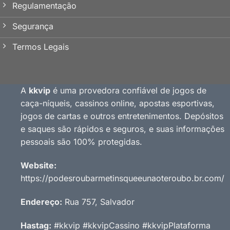
Regulamentação
Segurança
Termos Legais
A
kkvip
é uma provedora confiável de jogos de
caça-níqueis, cassinos online, apostas esportivas,
jogos de cartas e outros entretenimentos. Depósitos
e saques são rápidos e seguros, e suas informações
pessoais são 100% protegidas.
Website:
https://podesroubarmetinsqueeunaoteroubo.br.com/
Endereço:
Rua 757, Salvador
Hastag:
#kkvip #kkvipCassino #kkvipPlataforma