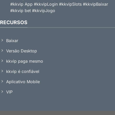
#kkvip App #kkvipLogin #kkvipSlots #kkvipBaixar
#kkvip bet #kkvipJogo
RECURSOS
Baixar
Versão Desktop
kkvip paga mesmo
kkvip é confiável
Aplicativo Mobile
VIP