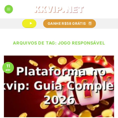
Skip
to
content
GANHE R$58 GRÁTIS
ARQUIVOS DE TAG:
JOGO RESPONSÁVEL
11
abr