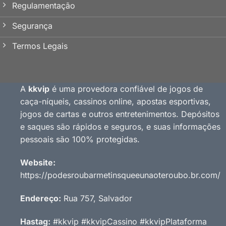
Regulamentação
Segurança
Termos Legais
A
kkvip
é uma provedora confiável de jogos de
caça-níqueis, cassinos online, apostas esportivas,
jogos de cartas e outros entretenimentos. Depósitos
e saques são rápidos e seguros, e suas informações
pessoais são 100% protegidas.
Website:
https://podesroubarmetinsqueeunaoteroubo.br.com/
Endereço:
Rua 757, Salvador
Hastag:
#kkvip #kkvipCassino #kkvipPlataforma