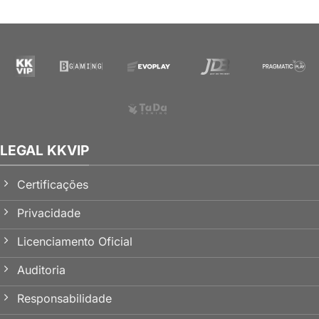
LEGAL KKVIP
Certificações
Privacidade
Licenciamento Oficial
Auditoria
Responsabilidade