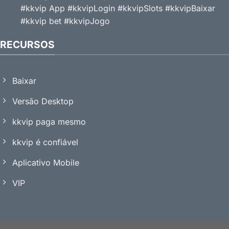
#kkvip App #kkvipLogin #kkvipSlots #kkvipBaixar
#kkvip bet #kkvipJogo
RECURSOS
Baixar
Versão Desktop
kkvip paga mesmo
kkvip é confiável
Aplicativo Mobile
VIP