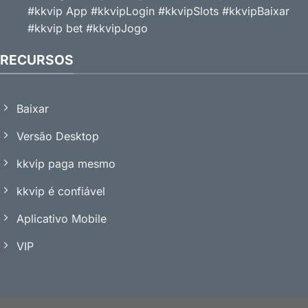
#kkvip App #kkvipLogin #kkvipSlots #kkvipBaixar
#kkvip bet #kkvipJogo
RECURSOS
Baixar
Versão Desktop
kkvip paga mesmo
kkvip é confiável
Aplicativo Mobile
VIP