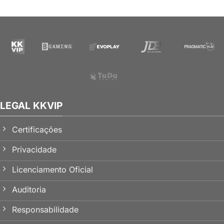
LEGAL KKVIP
Certificações
Privacidade
Licenciamento Oficial
Auditoria
Responsabilidade