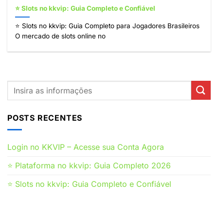
⭐ Slots no kkvip: Guia Completo e Confiável
⭐ Slots no kkvip: Guia Completo para Jogadores Brasileiros
O mercado de slots online no
POSTS RECENTES
Login no KKVIP – Acesse sua Conta Agora
⭐ Plataforma no kkvip: Guia Completo 2026
⭐ Slots no kkvip: Guia Completo e Confiável